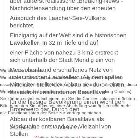
aber äußerst realistische „Breaking-News“-
Nachrichtensendung über den erneuten
Ausbruch des Laacher-See-Vulkans
berichtet.
Einzigartig auf der Welt sind die historischen
Lavakeller
. In 32 m Tiefe und auf
einer Fläche von nahezu 3 km2 erstreckt
sich unterhalb der Stadt Mendig ein von
Menschenhand erschaffenes Netz von
Wir benutzen Cookies
unterirdischen Lavakellern. Ab dem späten
Wir nutzen Cookies auf unserer Website. Einige von ihnen sind
Mittelalter stellte der Abbau der durch einen
essenziell für den Betrieb der Seite, während andere uns helfen, diese
Lavastrom entstandenen Basaltlava
Website und die Nutzererfahrung zu verbessern (Tracking Cookies).
Sie können selbst entscheiden, ob Sie die Cookies zulassen möchten.
für die hiesige Bevölkerung einen wichtigen
Bitte beachten Sie, dass bei einer Ablehnung womöglich nicht mehr
Broterwerb dar. Durch den
alle Funktionalitäten der Seite zur Verfügung stehen.
Abbau der kostbaren Basaltlava als
Werksteine entstand eine Vielzahl von
Akzeptieren
Ablehnen
Stollen
Weitere Informationen
|
Impressum