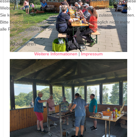
essenziell für den Betrieb der Seite, während andere uns helfen, diese
Website und die Nutzererfahrung zu verbessern (Tracking Cookies).
Sie können selbst entscheiden, ob Sie die Cookies zulassen möchten.
Bitte beachten Sie, dass bei einer Ablehnung womöglich nicht mehr
alle Funktionalitäten der Seite zur Verfügung stehen.
Akzeptieren
Ablehnen
Weitere Informationen
|
Impressum